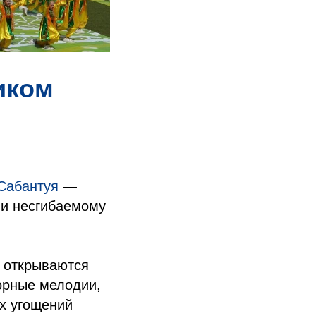
иком
Сабантуя
—
 и несгибаемому
а открываются
дорные мелодии,
ых угощений