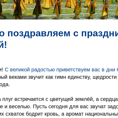
о поздравляем с праздн
й!
и!
С великой радостью приветствуем вас в дни 
рый веками звучит как гимн единству, щедрости
ода.
а плуг встречается с цветущей землёй, а сердц
е и веселью. Пусть сегодня для вас звучат за
их схваток бодрит кровь, а аромат национальн