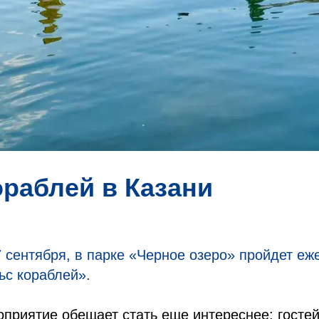
ораблей в Казани
7 сентября, в парке «Черное озеро» пройдет еж
ьс кораблей».
оприятие обещает стать еще интереснее: госте