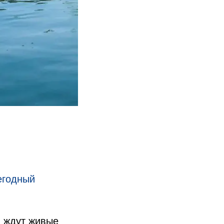
егодный
й ждут живые